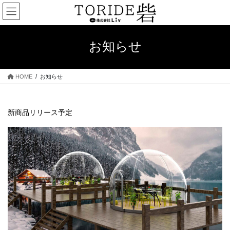
コ
ナ
ン
ビ
テ
ゲ
ン
ー
お知らせ
ツ
シ
へ
ョ
ス
ン
HOME
お知らせ
キ
に
ッ
移
プ
動
新商品リリース予定